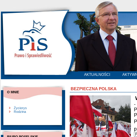
AKTUALNOŚCI
AKTYW
BEZPIECZNA POLSKA
O MNIE
-
Życiorys
P
Rodzina
P
P
p

BIURO POSELSKIE